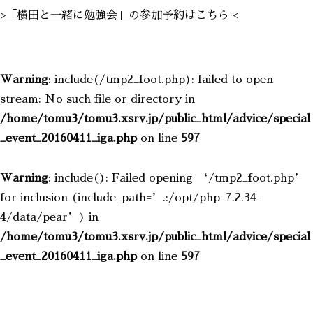
>「横田と一緒に勉強会」の参加予約はこちら <
Warning
: include(/tmp2_foot.php): failed to open
stream: No such file or directory in
/home/tomu3/tomu3.xsrv.jp/public_html/advice/special
_event_20160411_iga.php
on line
597
Warning
: include(): Failed opening ‘/tmp2_foot.php’
for inclusion (include_path=’.:/opt/php-7.2.34-
4/data/pear’) in
/home/tomu3/tomu3.xsrv.jp/public_html/advice/special
_event_20160411_iga.php
on line
597