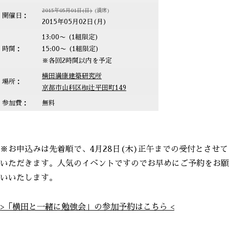
2015年05月01日(日)
(満席)
開催日：
2015年05月02日(月)
13:00〜 (1組限定)
時間：
15:00〜 (1組限定)
※各回2時間以内を予定
横田満康建築研究所
場所：
京都市山科区椥辻平田町149
参加費：
無料
※お申込みは先着順で、4月28日(木)正午までの受付とさせて
いただきます。人気のイベントですのでお早めにご予約をお願
いいたします。
>「横田と一緒に勉強会」の参加予約はこちら <