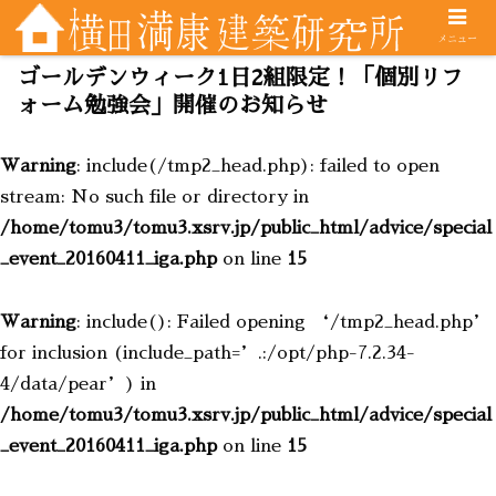
メニュー
ゴールデンウィーク1日2組限定！「個別リフ
ォーム勉強会」開催のお知らせ
Warning
: include(/tmp2_head.php): failed to open
stream: No such file or directory in
/home/tomu3/tomu3.xsrv.jp/public_html/advice/special
_event_20160411_iga.php
on line
15
Warning
: include(): Failed opening ‘/tmp2_head.php’
for inclusion (include_path=’.:/opt/php-7.2.34-
4/data/pear’) in
/home/tomu3/tomu3.xsrv.jp/public_html/advice/special
_event_20160411_iga.php
on line
15