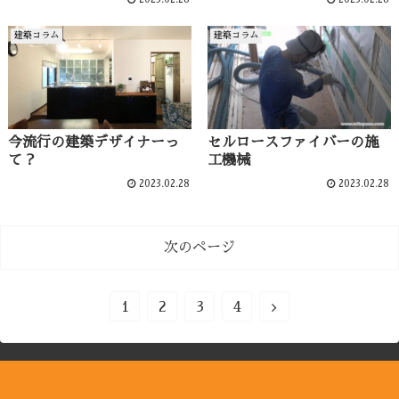
建築コラム
建築コラム
今流行の建築デザイナーっ
セルロースファイバーの施
て？
工機械
2023.02.28
2023.02.28
次のページ
1
2
3
4