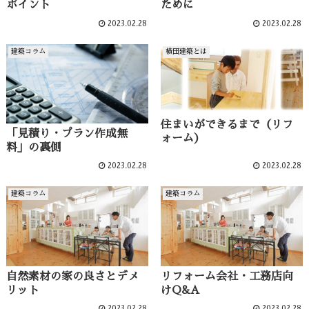
ポイント
ために
2023.02.28
2023.02.28
建築コラム
横田建築とは
住まいができるまで（リフ
「見積り・プラン作成無
ォーム）
料」の裏側
2023.02.28
2023.02.28
建築コラム
建築コラム
自然素材の家の良さとデメ
リフォーム会社・工務店向
リット
けQ&A
2023.02.28
2023.02.28